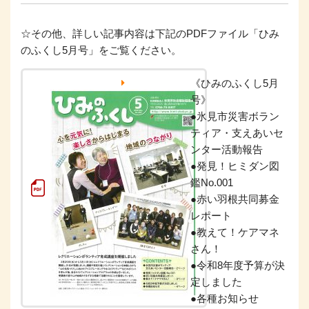
☆その他、詳しい記事内容は下記のPDFファイル「ひみ
のふくし5月号」をご覧ください。
《ひみのふくし5月
号》
●氷見市災害ボラン
ティア・支えあいセ
ンター活動報告
●発見！ヒミダン図
鑑No.001
●赤い羽根共同募金
レポート
●教えて！ケアマネ
さん！
●令和8年度予算が決
定しました
●各種お知らせ