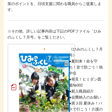
策のポイントを、日頃支援に関わる職員からご提案しま
す。
☆その他、詳しい記事内容は下記のPDFファイル「ひみ
のふくし７月号」をご覧ください。
《ひみのふくし７月
号》
●夏到来！命を守
れ！皆で防ごう！熱
中症
●発見！ヒミダン図
鑑№002
●新入職員紹介
●会費納入のお願い
●第３回 夏休み！バ
スで行こう！介護の