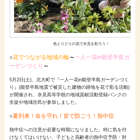
色とりどりの花で氷見を彩ろう！
○
花でつながる地域の輪
～
一人一花in能登半島ガ
ーデンづくり
～
5月2日(土)、北大町で『一人一花in能登半島ガーデンづく
り』(能登半島地震で被災した建物の跡地を花で彩る活動)
が開催され、氷見高等学校の地域貢献活動登録バンクの
生徒や地域住民が参加しました。
○
夏到来！命を守れ！皆で防ごう！熱中症
熱中症への注意が必要な時期になりました。特に気を付
けなくてはいけない、子どもと高齢者の熱中症予防・対