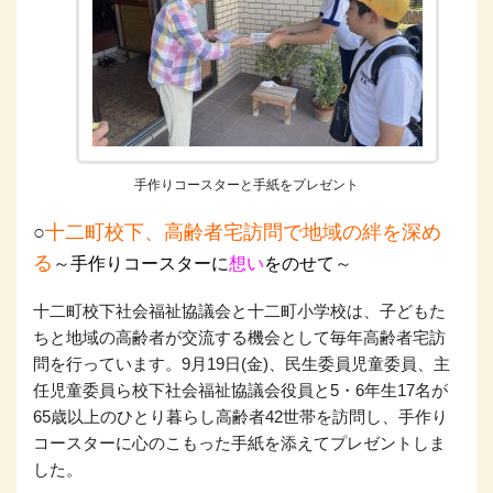
手作りコースターと手紙をプレゼント
○
十二町校下、高齢者宅訪問で地域の絆を深め
る
～
手作りコースターに
想い
をのせて
～
十二町校下社会福祉協議会と十二町小学校は、子どもた
ちと地域の高齢者が交流する機会として毎年高齢者宅訪
問を行っています。9月19日(金)、民生委員児童委員、主
任児童委員ら校下社会福祉協議会役員と5・6年生17名が
65歳以上のひとり暮らし高齢者42世帯を訪問し、手作り
コースターに心のこもった手紙を添えてプレゼントしま
した。