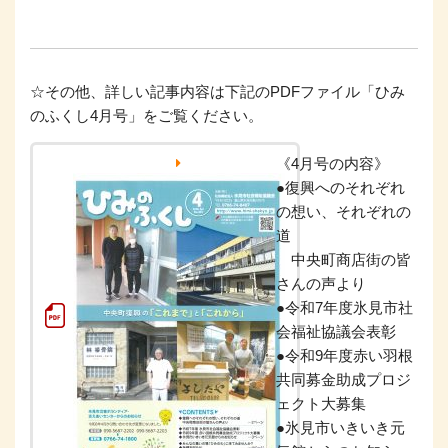
☆その他、詳しい記事内容は下記のPDFファイル「ひみ
のふくし4月号」をご覧ください。
《4月号の内容》
●復興へのそれぞれ
の想い、それぞれの
道
中央町商店街の皆
さんの声より
●令和7年度氷見市社
会福祉協議会表彰
●令和9年度赤い羽根
共同募金助成プロジ
ェクト大募集
●氷見市いきいき元