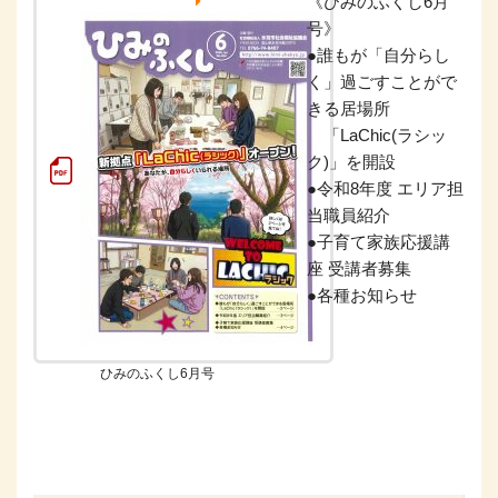
《ひみのふくし6月
号》
●誰もが「自分らし
く」過ごすことがで
きる居場所
「LaChic(ラシッ
ク)」を開設
●令和8年度 エリア担
当職員紹介
●子育て家族応援講
座 受講者募集
●各種お知らせ
ひみのふくし6月号