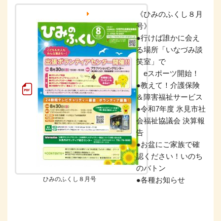
《ひみのふくし８月
号》
●行けば誰かに会え
る場所「いなづみ談
笑室」で
eスポーツ開始！
●教えて！介護保険
＆障害福祉サービス
●令和7年度 氷見市社
会福祉協議会 決算報
告
●お盆にご家族で確
認ください！いのち
のバトン
ひみのふくし８月号
●各種お知らせ