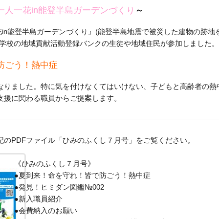
一人一花in能登半島ガーデンづくり
～
一花in能登半島ガーデンづくり』(能登半島地震で被災した建物の跡地
等学校の地域貢献活動登録バンクの生徒や地域住民が参加しました。
防ごう！熱中症
なりました。特に気を付けなくてはいけない、子どもと高齢者の熱
支援に関わる職員からご提案します。
記のPDFファイル「ひみのふくし７月号」をご覧ください。
《ひみのふくし７月号》
●夏到来！命を守れ！皆で防ごう！熱中症
●発見！ヒミダン図鑑№002
●新入職員紹介
●会費納入のお願い