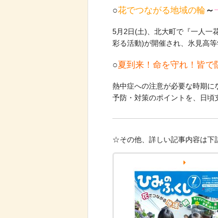
○
花でつながる地域の輪
～
5月2日(土)、北大町で『一人
彩る活動)が開催され、氷見高
○
夏到来！命を守れ！皆で
熱中症への注意が必要な時期に
予防・対策のポイントを、日頃
☆その他、詳しい記事内容は下