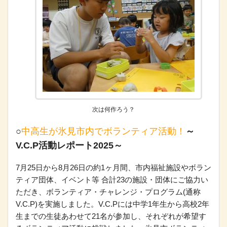
次は何作ろう？
○
中高生が氷見市内でボランティア活動！
～
V.C.P活動レポート2025～
7月25日から8月26日の約1ヶ月間、市内福祉施設やボラン
ティア団体、イベント等 合計23の施設・団体にご協力い
ただき、ボランティア・チャレンジ・プログラム(通称
V.C.P)を実施しました。V.C.Pには中学1年生から高校2年
生までの生徒あわせて21名が参加し、それぞれが希望す