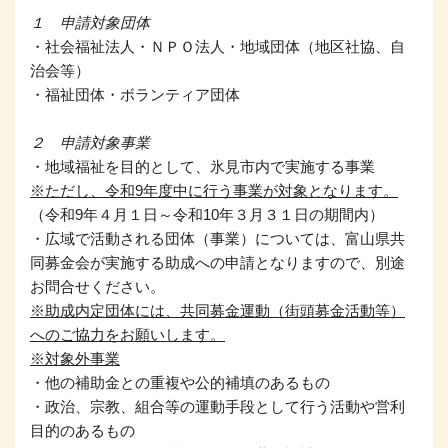
１ 申請対象団体
・社会福祉法人・ＮＰＯ法人・地域団体（地区社協、自
治会等）
・福祉団体・ボランティア団体
２ 申請対象事業
・地域福祉を目的として、氷見市内で実施する事業
※ただし、令和9年度中に行う事業が対象となります。
（令和9年４月１日～令和10年３月３１日の期間内）
・広域で活動される団体（事業）については、富山県共
同募金会が実施する助成への申請となりますので、別途
お問合せください。
※助成内定団体には、共同募金運動（街頭募金活動等）
へのご協力をお願いします。
※対象外事業
・他の補助金との重複や公的補填のあるもの
・政治、宗教、組合等の運動手段として行う活動や営利
目的のあるもの