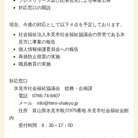
プレスリリース及び記者会見による事案公表
対応窓口の開設
現在、今後の対応として以下４点を予定しております。
社会福祉法人氷見市社会福祉協議会の所管である氷
見市に事案の報告
個人情報保護委員会への報告
再発防止措置の実施
職員教育の実施
対応窓口
氷見市社会福祉協議会 総務・企画課
電話 0766-74-8407
メール info@himi-shakyo.jp
住所 富山県氷見市鞍川975番地 氷見市社会福祉会館
内
受付時間 8：30～17：00