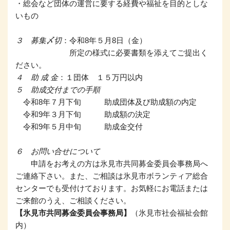
・総会など団体の運営に要する経費や福祉を目的としな
いもの
３ 募集〆切
：令和8年５月8日（金）
所定の様式に必要書類を添えてご提出く
ださい。
４ 助
成
金
：１団体 １５万円以内
５ 助成交付までの手順
令和8年７月下旬 助成団体及び助成額の内定
令和9年３月下旬 助成額の決定
令和9年５月中旬 助成金交付
６ お問い合せについて
申請をお考えの方は氷見市共同募金委員会事務局へ
ご連絡下さい。また、ご相談は氷見市ボランティア総合
センターでも受付けております。お気軽にお電話または
ご来館のうえ、ご相談ください。
【氷見市共同募金委員会事務局】
（氷見市社会福祉会館
内）